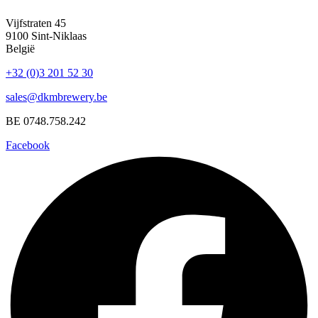
Vijfstraten 45
9100 Sint-Niklaas
België
+32 (0)3 201 52 30
sales@dkmbrewery.be
BE 0748.758.242
Facebook