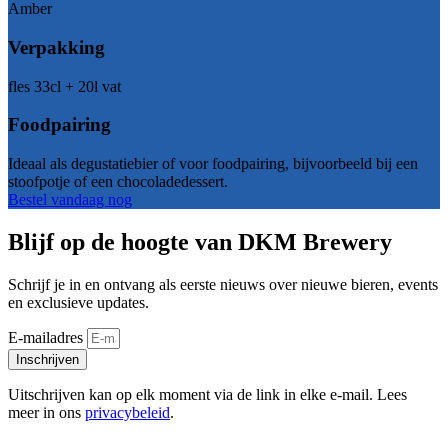
Amber
Verpakking
fles 33cl + 20l vat
Foodpairing
Ideaal als degustatiebier of voor foodpairing, bijvoorbeeld bij een
stoofpotje of een chocoladedessert.
Bestel vandaag nog
Blijf op de hoogte van DKM Brewery
Schrijf je in en ontvang als eerste nieuws over nieuwe bieren, events
en exclusieve updates.
E-mailadres
Inschrijven
Uitschrijven kan op elk moment via de link in elke e-mail. Lees
meer in ons
privacybeleid
.