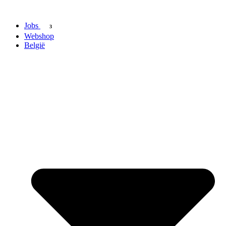
Spring
naar
Jobs
de
3
inhoud
Webshop
België