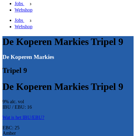
Jobs
3
Webshop
Jobs
3
Webshop
De Koperen Markies Tripel 9
De Koperen Markies
Tripel 9
De Koperen Markies Tripel 9
9% alc. vol
IBU / EBU: 16
Wat is het IBU/EBU?
EBC: 25
Amber