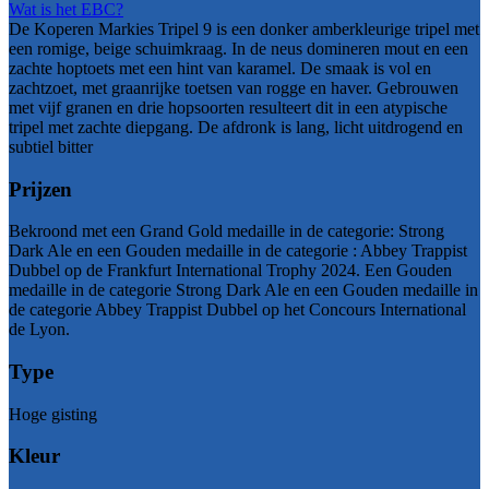
Wat is het EBC?
De Koperen Markies Tripel 9 is een donker amberkleurige tripel met
een romige, beige schuimkraag. In de neus domineren mout en een
zachte hoptoets met een hint van karamel. De smaak is vol en
zachtzoet, met graanrijke toetsen van rogge en haver. Gebrouwen
met vijf granen en drie hopsoorten resulteert dit in een atypische
tripel met zachte diepgang. De afdronk is lang, licht uitdrogend en
subtiel bitter
Prijzen
Bekroond met een Grand Gold medaille in de categorie: Strong
Dark Ale en een Gouden medaille in de categorie : Abbey Trappist
Dubbel op de Frankfurt International Trophy 2024. Een Gouden
medaille in de categorie Strong Dark Ale en een Gouden medaille in
de categorie Abbey Trappist Dubbel op het Concours International
de Lyon.
Type
Hoge gisting
Kleur