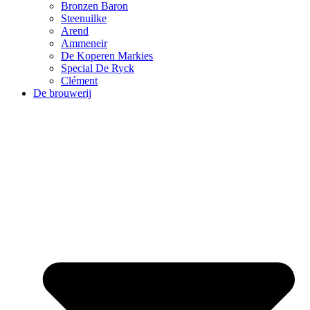
Bronzen Baron
Steenuilke
Arend
Ammeneir
De Koperen Markies
Special De Ryck
Clément
De brouwerij